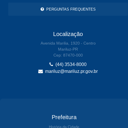
PERGUNTAS FREQUENTES
Localização
Avenida Marilia, 1920 - Centro
Mariluz-PR
Cep: 87470-000
(44) 3534-8000
mariluz@mariluz.pr.gov.br
Prefeitura
História da Cidade