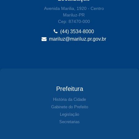
Avenida Marilia, 1920 - Centro
Mariluz-PR
Cep: 87470-000
(44) 3534-8000
mariluz@mariluz.pr.gov.br
Prefeitura
História da Cidade
Gabinete do Prefeito
Legislação
Secretarias