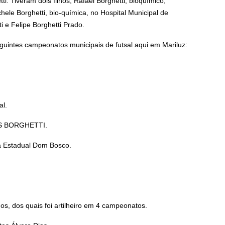
i. Tiveram dois filhos, Rafael Borghetti, bioquímico,
ele Borghetti, bio-química, no Hospital Municipal de
i e Felipe Borghetti Prado.
eguintes campeonatos municipais de futsal aqui em Mariluz:
al.
IS BORGHETTI.
a Estadual Dom Bosco.
, dos quais foi artilheiro em 4 campeonatos.