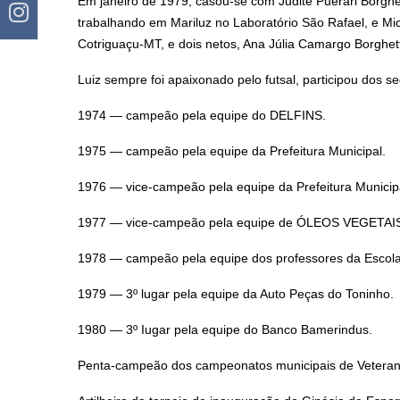
Em janeiro de 1979, casou-se com Judite Puerari Borghett
trabalhando em Mariluz no Laboratório São Rafael, e Mich
Cotriguaçu-MT, e dois netos, Ana Júlia Camargo Borghett
Luiz sempre foi apaixonado pelo futsal, participou dos s
1974 — campeão pela equipe do DELFINS.
1975 — campeão pela equipe da Prefeitura Municipal.
1976 — vice-campeão pela equipe da Prefeitura Municip
1977 — vice-campeão pela equipe de ÓLEOS VEGETA
1978 — campeão pela equipe dos professores da Escol
1979 — 3º lugar pela equipe da Auto Peças do Toninho.
1980 — 3º Iugar pela equipe do Banco Bamerindus.
Penta-campeão dos campeonatos municipais de Veteranos