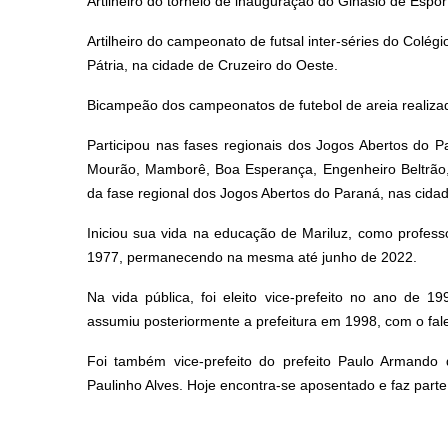
Artilheiro do torneio de inauguração do Ginásio de Espor
Artilheiro do campeonato de futsal inter-séries do Col
Pátria, na cidade de Cruzeiro do Oeste.
Bicampeão dos campeonatos de futebol de areia realiza
Participou nas fases regionais dos Jogos Abertos do 
Mourão, Mamborê, Boa Esperança, Engenheiro Beltrão,
da fase regional dos Jogos Abertos do Paraná, nas cidad
Iniciou sua vida na educação de Mariluz, como profes
1977, permanecendo na mesma até junho de 2022.
Na vida pública, foi eleito vice-prefeito no ano de 
assumiu posteriormente a prefeitura em 1998, com o fale
Foi também vice-prefeito do prefeito Paulo Armando d
Paulinho Alves. Hoje encontra-se aposentado e faz part