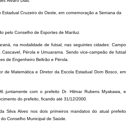
tes Álvaro Dias.
égio Estadual Cruzeiro do Oeste, em comemoração a Semana da
do pelo Conselho
de Esportes de Mariluz.
Paraná, na modalidade de futsal, nas seguintes cidades: Campo
 Cascavel, Pérola e Umuarama. Sendo vice-campeão de futsal
es de Engenheiro Beltrão e Pérola.
sor de Matemática e Diretor da Escola Estadual Dom Bosco, em
1996 juntamente com o prefeito Dr. Hilmar Rubens Myakawa, e
cimento do prefeito, ficando até 31/12/2000.
a Silva Alves nos dois primeiros mandatos do atual prefeito
e do Conselho Municipal de Saúde.