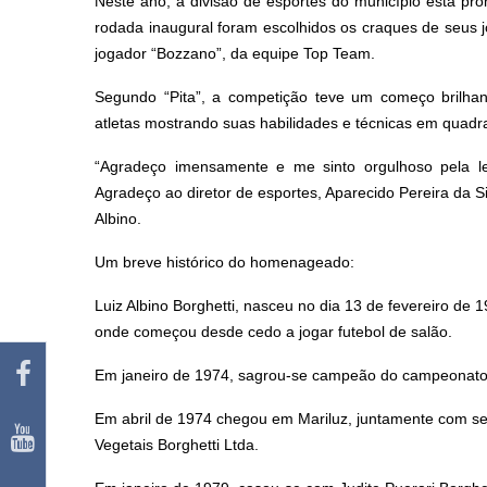
Neste ano, a divisão de esportes do município está p
rodada inaugural foram escolhidos os craques de seus j
jogador “Bozzano”, da equipe Top Team.
Segundo “Pita”, a competição teve um começo brilhant
atletas mostrando suas habilidades e técnicas em quadr
“Agradeço imensamente e me sinto orgulhoso pela 
Agradeço ao diretor de esportes, Aparecido Pereira da Sil
Albino.
Um breve histórico do homenageado:
Luiz Albino Borghetti, nasceu no dia 13 de fevereiro de 
onde começou desde cedo a jogar futebol de salão.
Em janeiro de 1974, sagrou-se campeão do campeonato de
Em abril de 1974 chegou em Mariluz, juntamente com seu
Vegetais Borghetti Ltda.