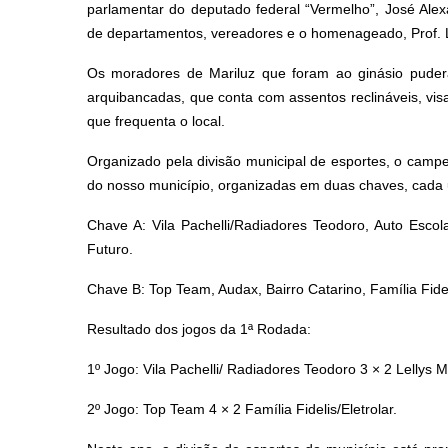
parlamentar do deputado federal “Vermelho”, José Alexa
de departamentos, vereadores e o homenageado, Prof. 
Os moradores de Mariluz que foram ao ginásio pudera
arquibancadas, que conta com assentos reclináveis, v
que frequenta o local.
Organizado pela divisão municipal de esportes, o camp
do nosso município, organizadas em duas chaves, cada
Chave A: Vila Pachelli/Radiadores Teodoro, Auto Esco
Futuro.
Chave B: Top Team, Audax, Bairro Catarino, Família Fide
Resultado dos jogos da 1ª Rodada:
1º Jogo: Vila Pachelli/ Radiadores Teodoro 3 × 2 Lellys M
2º Jogo: Top Team 4 × 2 Família Fidelis/Eletrolar.