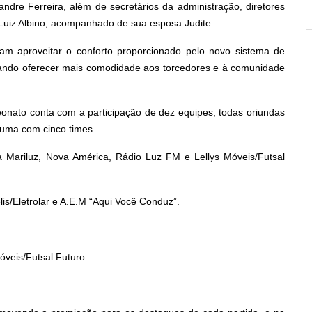
ndre Ferreira, além de secretários da administração, diretores
Luiz Albino, acompanhado de sua esposa Judite.
m aproveitar o conforto proporcionado pelo novo sistema de
isando oferecer mais comodidade aos torcedores e à comunidade
eonato conta com a participação de dez equipes, todas oriundas
 uma com cinco times.
la Mariluz, Nova América, Rádio Luz FM e Lellys Móveis/Futsal
lis/Eletrolar e A.E.M “Aqui Você Conduz”.
óveis/Futsal Futuro.