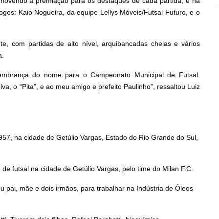
romovendo a premiação para os destaques de cada partida, e na
ogos: Kaio Nogueira, da equipe Lellys Móveis/Futsal Futuro, e o
e, com partidas de alto nível, arquibancadas cheias e vários
a.
lembrança do nome para o Campeonato Municipal de Futsal.
va, o “Pita”, e ao meu amigo e prefeito Paulinho”, ressaltou Luiz
1957, na cidade de Getúlio Vargas, Estado do Rio Grande do Sul,
 futsal na cidade de Getúlio Vargas, pelo time do Milan F.C.
 pai, mãe e dois irmãos, para trabalhar na Indústria de Óleos