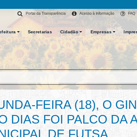
Portal da Transparência
Acesso à Informação
FAQ
efeitura
Secretarias
Cidadão
Empresas
Impre
NDA-FEIRA (18), O GI
 DIAS FOI PALCO DA
ICIPAL DE FUTSA