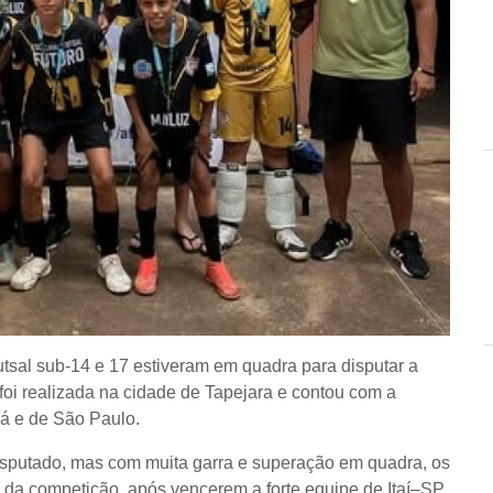
utsal sub-14 e 17 estiveram em quadra para disputar a
oi realizada na cidade de Tapejara e contou com a
ná e de São Paulo.
isputado, mas com muita garra e superação em quadra, os
a competição, após vencerem a forte equipe de Itaí–SP