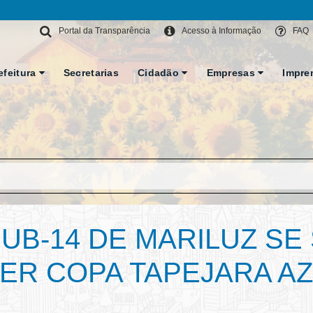
Portal da Transparência
Acesso à Informação
FAQ
efeitura
Secretarias
Cidadão
Empresas
Impre
SUB-14 DE MARILUZ S
ER COPA TAPEJARA A