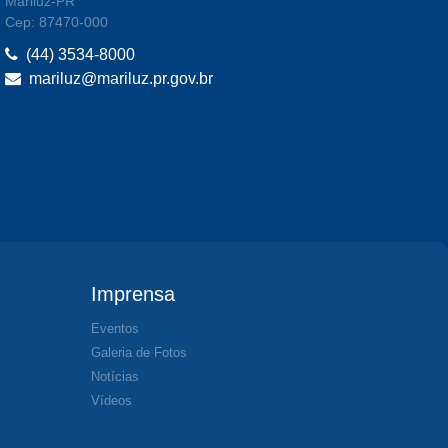
Mariluz-PR
Cep: 87470-000
(44) 3534-8000
mariluz@mariluz.pr.gov.br
Imprensa
Eventos
Galeria de Fotos
Notícias
Vídeos