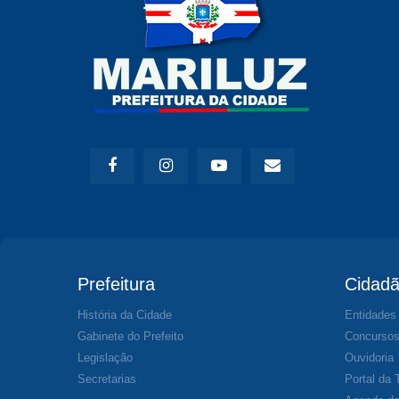
Prefeitura
Cidad
História da Cidade
Entidades
Gabinete do Prefeito
Concurso
Legislação
Ouvidoria
Secretarias
Portal da 