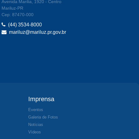
Avenida Marilia, 1920 - Centro
Mariluz-PR
Cep: 87470-000
(44) 3534-8000
mariluz@mariluz.pr.gov.br
Imprensa
Eventos
Galeria de Fotos
Notícias
Vídeos