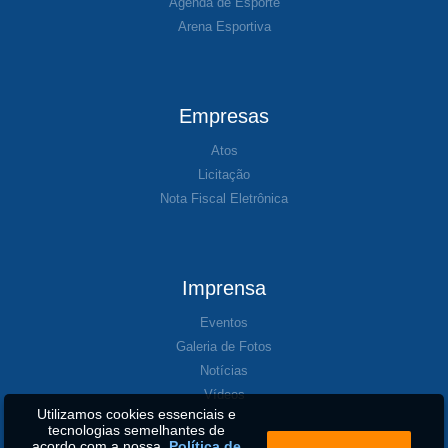
Agenda de Esporte
Arena Esportiva
Empresas
Atos
Licitação
Nota Fiscal Eletrônica
Imprensa
Eventos
Galeria de Fotos
Notícias
Vídeos
Utilizamos cookies essenciais e
tecnologias semelhantes de
acordo com a nossa
Política de