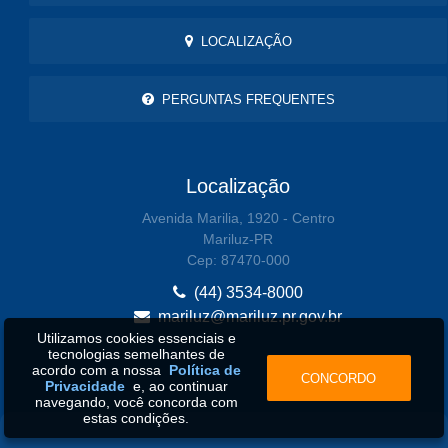
LOCALIZAÇÃO
PERGUNTAS FREQUENTES
Localização
Avenida Marilia, 1920 - Centro
Mariluz-PR
Cep: 87470-000
(44) 3534-8000
mariluz@mariluz.pr.gov.br
Utilizamos cookies essenciais e
tecnologias semelhantes de
acordo com a nossa
Política de
CONCORDO
Privacidade
e, ao continuar
navegando, você concorda com
estas condições.