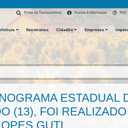
Portal da Transparência
Acesso à Informação
FAQ
efeitura
Secretarias
Cidadão
Empresas
Impre
NOGRAMA ESTADUAL D
 (13), FOI REALIZAD
LOPES GUTI