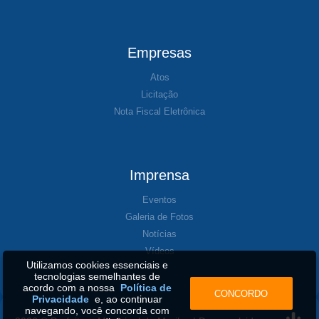
Empresas
Atos
Licitação
Nota Fiscal Eletrônica
Imprensa
Eventos
Galeria de Fotos
Notícias
Vídeos
Utilizamos cookies essenciais e
tecnologias semelhantes de
acordo com a nossa
Política de
CONCORDO
Privacidade
e, ao continuar
navegando, você concorda com