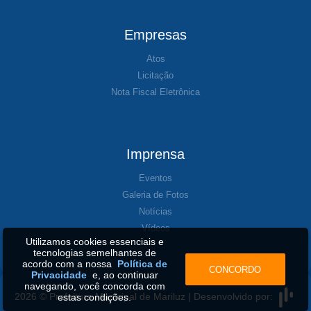
Empresas
Atos
Licitação
Nota Fiscal Eletrônica
Imprensa
Eventos
Galeria de Fotos
Notícias
Vídeos
Utilizamos cookies essenciais e
tecnologias semelhantes de
acordo com a nossa
Política de
CONCORDO
Privacidade
e, ao continuar
navegando, você concorda com
2026 © Prefeitura Municipal de Mariluz | Desenvolvido por:
estas condições.