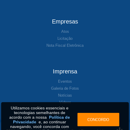
Empresas
Atos
Licitação
Nota Fiscal Eletrônica
Imprensa
Eventos
Galeria de Fotos
Notícias
Vídeos
Utilizamos cookies essenciais e
tecnologias semelhantes de
acordo com a nossa
Política de
CONCORDO
Privacidade
e, ao continuar
navegando, você concorda com