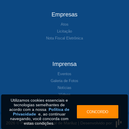
Empresas
Atos
Licitação
Nota Fiscal Eletrônica
Imprensa
Eventos
Galeria de Fotos
Notícias
Vídeos
Utilizamos cookies essenciais e
tecnologias semelhantes de
acordo com a nossa
Política de
CONCORDO
Privacidade
e, ao continuar
navegando, você concorda com
2026 © Prefeitura Municipal de Mariluz | Desenvolvido por:
estas condições.