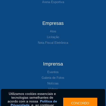
Arena Esportiva
Empresas
Atos
Licitação
Nota Fiscal Eletrônica
Imprensa
Eventos
Galeria de Fotos
Notícias
Vídeos
Utilizamos cookies essenciais e
tecnologias semelhantes de
acordo com a nossa
Política de
CONCORDO
Privacidade
e, ao continuar