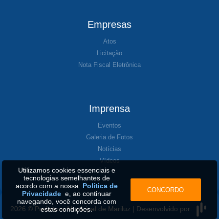
Empresas
Atos
Licitação
Nota Fiscal Eletrônica
Imprensa
Eventos
Galeria de Fotos
Notícias
Vídeos
Utilizamos cookies essenciais e
tecnologias semelhantes de
acordo com a nossa
Política de
CONCORDO
Privacidade
e, ao continuar
navegando, você concorda com
2026 © Prefeitura Municipal de Mariluz | Desenvolvido por:
estas condições.