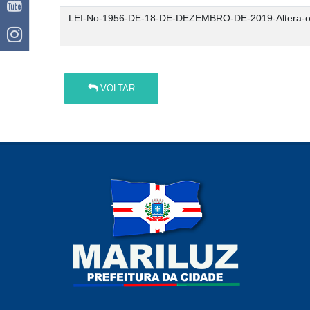
LEI-No-1956-DE-18-DE-DEZEMBRO-DE-2019-Altera-o-
VOLTAR