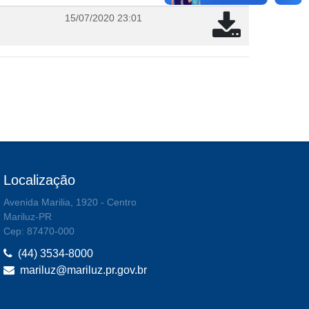
15/07/2020 23:01
Localização
Avenida Marilia, 1920 - Centro
Mariluz-PR
Cep: 87470-000
(44) 3534-8000
mariluz@mariluz.pr.gov.br