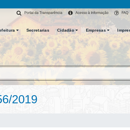
Portal da Transparência
Acesso à Informação
FAQ
efeitura
Secretarias
Cidadão
Empresas
Impre
56/2019