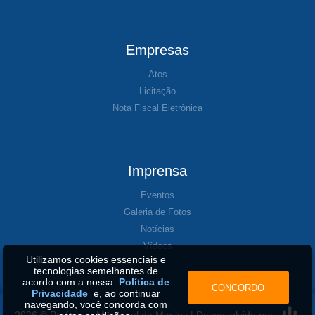
Empresas
Atos
Licitação
Nota Fiscal Eletrônica
Imprensa
Eventos
Galeria de Fotos
Notícias
Vídeos
Utilizamos cookies essenciais e
tecnologias semelhantes de
acordo com a nossa
Política de
CONCORDO
Privacidade
e, ao continuar
navegando, você concorda com
2026 © Prefeitura Municipal de Mariluz | Desenvolvido por: