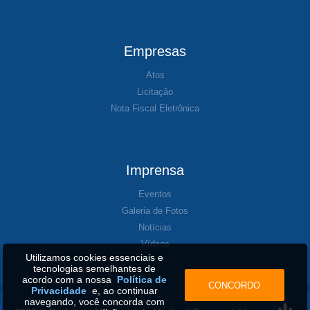
Empresas
Atos
Licitação
Nota Fiscal Eletrônica
Imprensa
Eventos
Galeria de Fotos
Notícias
Vídeos
Utilizamos cookies essenciais e
tecnologias semelhantes de
acordo com a nossa
Política de
CONCORDO
Privacidade
e, ao continuar
navegando, você concorda com