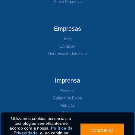
Arena Esportiva
Empresas
Atos
Licitação
Nota Fiscal Eletrônica
Imprensa
Eventos
Galeria de Fotos
Notícias
Vídeos
Utilizamos cookies essenciais e
tecnologias semelhantes de
acordo com a nossa
Política de
CONCORDO
Privacidade
e, ao continuar