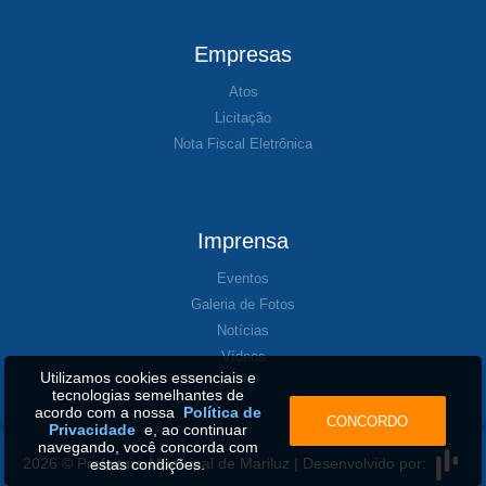
Empresas
Atos
Licitação
Nota Fiscal Eletrônica
Imprensa
Eventos
Galeria de Fotos
Notícias
Vídeos
Utilizamos cookies essenciais e
tecnologias semelhantes de
acordo com a nossa
Política de
CONCORDO
Privacidade
e, ao continuar
navegando, você concorda com
2026 © Prefeitura Municipal de Mariluz | Desenvolvido por:
estas condições.