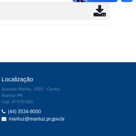
Localização
Avenida Marilia, 1920 - Centro
Mariluz-PR
Cep: 87470-000
(44) 3534-8000
mariluz@mariluz.pr.gov.br