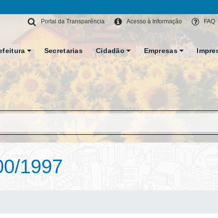
Portal da Transparência
Acesso à Informação
FAQ
efeitura
Secretarias
Cidadão
Empresas
Impre
00/1997