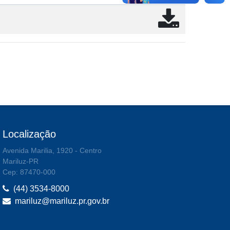
Localização
Avenida Marilia, 1920 - Centro
Mariluz-PR
Cep: 87470-000
(44) 3534-8000
mariluz@mariluz.pr.gov.br