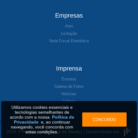
Empresas
Atos
Licitação
Nota Fiscal Eletrônica
Imprensa
Eventos
Galeria de Fotos
Notícias
Vídeos
Utilizamos cookies essenciais e
tecnologias semelhantes de
acordo com a nossa
Política de
CONCORDO
Privacidade
e, ao continuar
navegando, você concorda com
2026 © Prefeitura Municipal de Mariluz | Desenvolvido por:
estas condições.