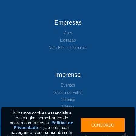
Empresas
Atos
Licitação
Nota Fiscal Eletrônica
Imprensa
Eventos
Galeria de Fotos
Notícias
Vídeos
Utilizamos cookies essenciais e
tecnologias semelhantes de
acordo com a nossa
Política de
CONCORDO
Privacidade
e, ao continuar
navegando, você concorda com