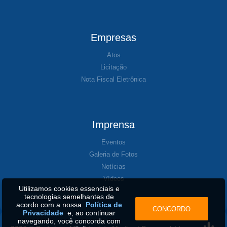
Empresas
Atos
Licitação
Nota Fiscal Eletrônica
Imprensa
Eventos
Galeria de Fotos
Notícias
Vídeos
Utilizamos cookies essenciais e
tecnologias semelhantes de
acordo com a nossa
Política de
CONCORDO
Privacidade
e, ao continuar
navegando, você concorda com