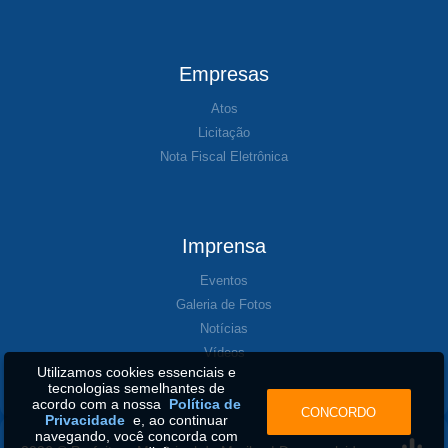
Empresas
Atos
Licitação
Nota Fiscal Eletrônica
Imprensa
Eventos
Galeria de Fotos
Notícias
Vídeos
Utilizamos cookies essenciais e
tecnologias semelhantes de
acordo com a nossa
Política de
CONCORDO
Privacidade
e, ao continuar
navegando, você concorda com