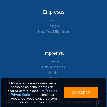
Empresas
Atos
Licitação
Nota Fiscal Eletrônica
Imprensa
Eventos
Galeria de Fotos
Notícias
Vídeos
Utilizamos cookies essenciais e
tecnologias semelhantes de
acordo com a nossa
Política de
CONCORDO
Privacidade
e, ao continuar
navegando, você concorda com
2026 © Prefeitura Municipal de Mariluz | Desenvolvido por:
estas condições.