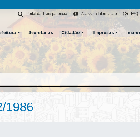
Portal da Transparência
Acesso à Informação
FAQ
efeitura
Secretarias
Cidadão
Empresas
Impre
2/1986