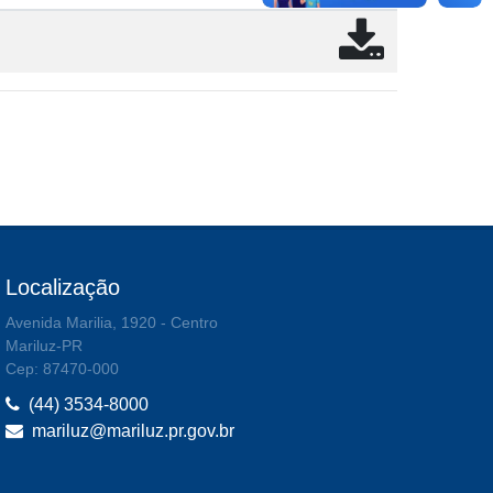
Localização
Avenida Marilia, 1920 - Centro
Mariluz-PR
Cep: 87470-000
(44) 3534-8000
mariluz@mariluz.pr.gov.br