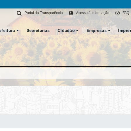
Portal da Transparência
Acesso à Informação
FAQ
efeitura
Secretarias
Cidadão
Empresas
Impre