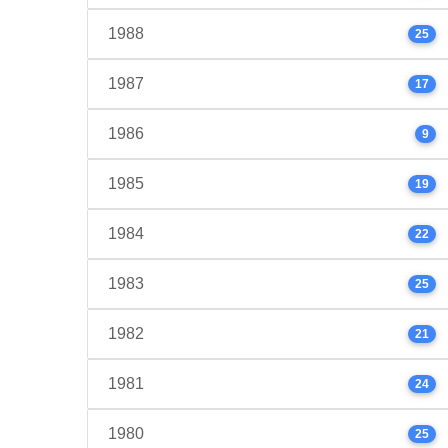
1988
25
1987
17
1986
9
1985
19
1984
22
1983
25
1982
21
1981
24
1980
25