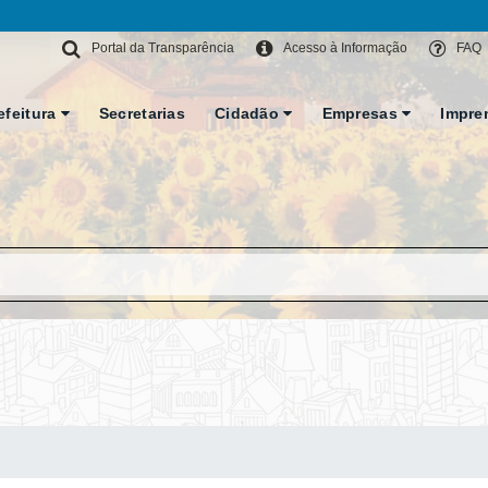
Portal da Transparência
Acesso à Informação
FAQ
efeitura
Secretarias
Cidadão
Empresas
Impre