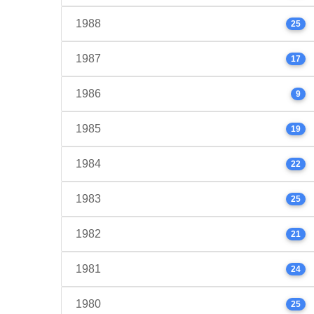
1988
25
1987
17
1986
9
1985
19
1984
22
1983
25
1982
21
1981
24
1980
25