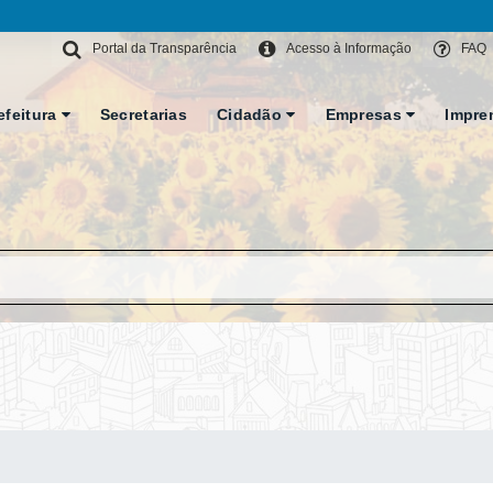
Portal da Transparência
Acesso à Informação
FAQ
efeitura
Secretarias
Cidadão
Empresas
Impre