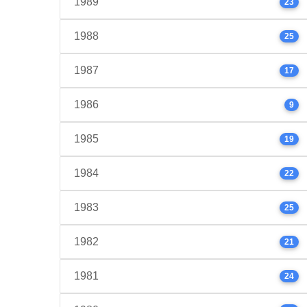
1989
23
1988
25
1987
17
1986
9
1985
19
1984
22
1983
25
1982
21
1981
24