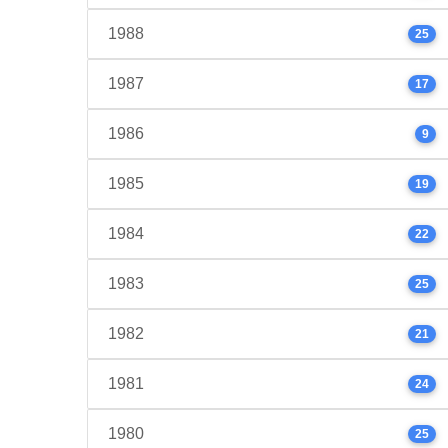
1988
25
1987
17
1986
9
1985
19
1984
22
1983
25
1982
21
1981
24
1980
25