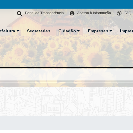
Portal da Transparência
Acesso à Informação
FAQ
efeitura
Secretarias
Cidadão
Empresas
Impre