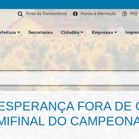
Portal da Transparência
Acesso à Informação
FAQ
efeitura
Secretarias
Cidadão
Empresas
Impre
 ESPERANÇA FORA DE 
MIFINAL DO CAMPEON