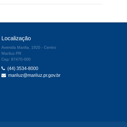
Localização
Avenida Marilia, 1920 - Centro
Mariluz-PR
Cep: 87470-000
(44) 3534-8000
mariluz@mariluz.pr.gov.br