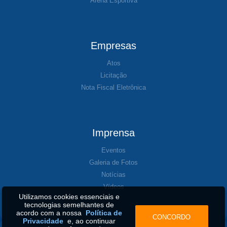
Arena Esportiva
Empresas
Atos
Licitação
Nota Fiscal Eletrônica
Imprensa
Eventos
Galeria de Fotos
Notícias
Vídeos
Utilizamos cookies essenciais e
tecnologias semelhantes de
acordo com a nossa
Política de
CONCORDO
Privacidade
e, ao continuar