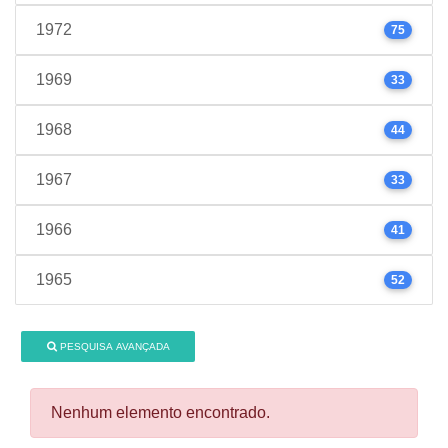
1972
75
1969
33
1968
44
1967
33
1966
41
1965
52
PESQUISA AVANÇADA
Nenhum elemento encontrado.