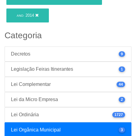
2014
ANO:
Categoria
Decretos
9
Legislação Feiras Itinerantes
1
Lei Complementar
44
Lei da Micro Empresa
2
Lei Ordinária
1727
Lei Orgânica Municipal
3