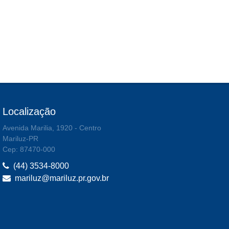
Localização
Avenida Marilia, 1920 - Centro
Mariluz-PR
Cep: 87470-000
(44) 3534-8000
mariluz@mariluz.pr.gov.br