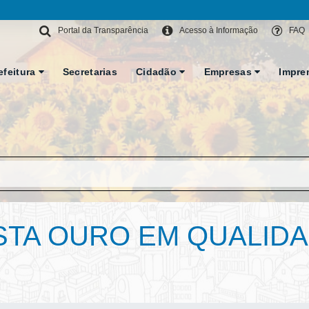
Portal da Transparência
Acesso à Informação
FAQ
efeitura
Secretarias
Cidadão
Empresas
Impre
STA OURO EM QUALID