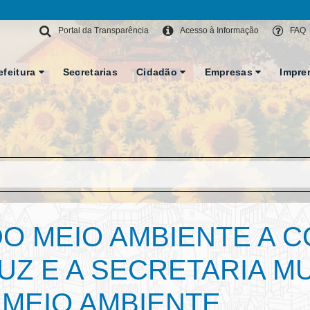
Portal da Transparência
Acesso à Informação
FAQ
efeitura
Secretarias
Cidadão
Empresas
Impre
DO MEIO AMBIENTE A 
UZ E A SECRETARIA MU
 MEIO AMBIENTE