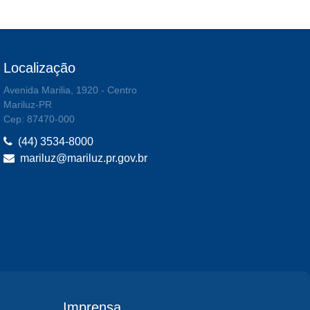
Localização
Avenida Marilia, 1920 - Centro
Mariluz-PR
Cep: 87470-000
(44) 3534-8000
mariluz@mariluz.pr.gov.br
Imprensa