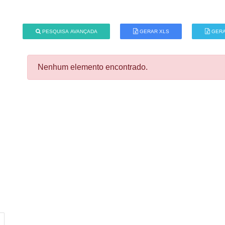
PESQUISA AVANÇADA
GERAR XLS
GERA
Nenhum elemento encontrado.