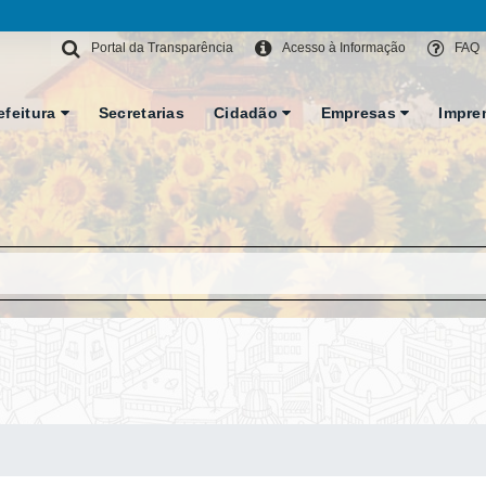
Portal da Transparência
Acesso à Informação
FAQ
efeitura
Secretarias
Cidadão
Empresas
Impre