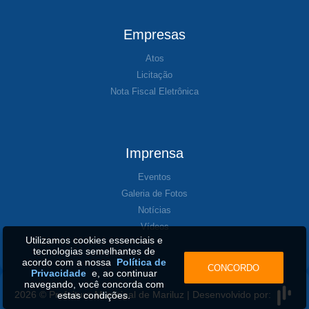
Empresas
Atos
Licitação
Nota Fiscal Eletrônica
Imprensa
Eventos
Galeria de Fotos
Notícias
Vídeos
Utilizamos cookies essenciais e
tecnologias semelhantes de
acordo com a nossa
Política de
CONCORDO
Privacidade
e, ao continuar
navegando, você concorda com
2026 © Prefeitura Municipal de Mariluz | Desenvolvido por:
estas condições.