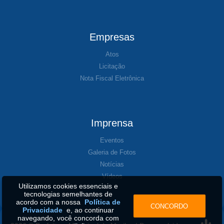
Empresas
Atos
Licitação
Nota Fiscal Eletrônica
Imprensa
Eventos
Galeria de Fotos
Notícias
Vídeos
Utilizamos cookies essenciais e
tecnologias semelhantes de
acordo com a nossa
Política de
CONCORDO
Privacidade
e, ao continuar
navegando, você concorda com