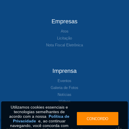
Empresas
Atos
Licitação
Nota Fiscal Eletrônica
Imprensa
Eventos
Galeria de Fotos
Notícias
Vídeos
Utilizamos cookies essenciais e
tecnologias semelhantes de
acordo com a nossa
Política de
CONCORDO
Privacidade
e, ao continuar
navegando, você concorda com