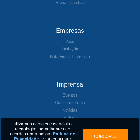
Arena Esportiva
Empresas
Atos
Licitação
Nota Fiscal Eletrônica
Imprensa
Eventos
Galeria de Fotos
Notícias
Vídeos
Utilizamos cookies essenciais e
tecnologias semelhantes de
acordo com a nossa
Política de
CONCORDO
Privacidade
e, ao continuar