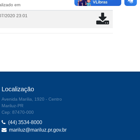
alizado em
07/2020 23:01
Localização
Avenida Marilia, 1920 - Centro
Mariluz-PR
Cep: 87470-000
(44) 3534-8000
mariluz@mariluz.pr.gov.br