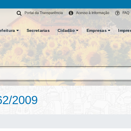
Portal da Transparência
Acesso à Informação
FAQ
efeitura
Secretarias
Cidadão
Empresas
Impre
62/2009