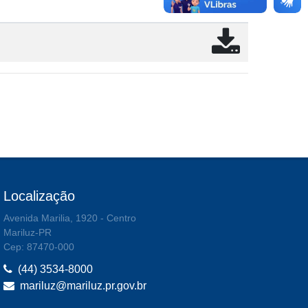
Localização
Avenida Marilia, 1920 - Centro
Mariluz-PR
Cep: 87470-000
(44) 3534-8000
mariluz@mariluz.pr.gov.br