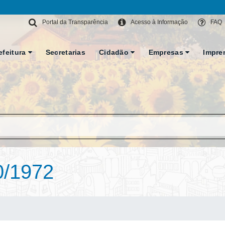
Portal da Transparência
Acesso à Informação
FAQ
efeitura
Secretarias
Cidadão
Empresas
Impre
0/1972