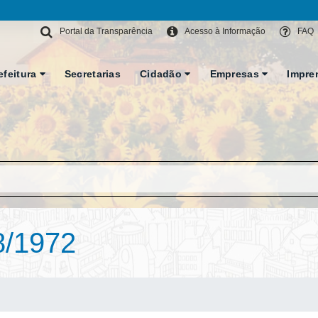
Portal da Transparência
Acesso à Informação
FAQ
efeitura
Secretarias
Cidadão
Empresas
Impre
8/1972