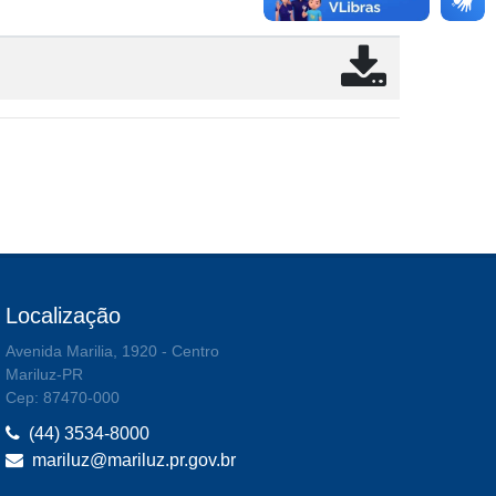
Localização
Avenida Marilia, 1920 - Centro
Mariluz-PR
Cep: 87470-000
(44) 3534-8000
mariluz@mariluz.pr.gov.br