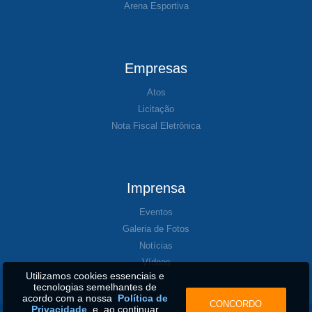
Arena Esportiva
Empresas
Atos
Licitação
Nota Fiscal Eletrônica
Imprensa
Eventos
Galeria de Fotos
Notícias
Vídeos
Utilizamos cookies essenciais e
tecnologias semelhantes de
acordo com a nossa
Política de
CONCORDO
Privacidade
e, ao continuar