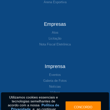
Arena Esportiva
Empresas
Atos
Licitação
Nota Fiscal Eletrônica
Imprensa
Eventos
Galeria de Fotos
Notícias
Vídeos
Utilizamos cookies essenciais e
tecnologias semelhantes de
acordo com a nossa
Política de
CONCORDO
Privacidade
e, ao continuar