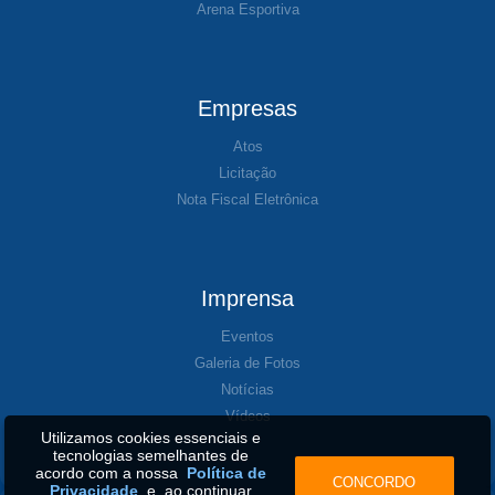
Arena Esportiva
Empresas
Atos
Licitação
Nota Fiscal Eletrônica
Imprensa
Eventos
Galeria de Fotos
Notícias
Vídeos
Utilizamos cookies essenciais e
tecnologias semelhantes de
acordo com a nossa
Política de
CONCORDO
Privacidade
e, ao continuar