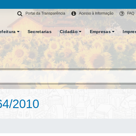
Portal da Transparência
Acesso à Informação
FAQ
efeitura
Secretarias
Cidadão
Empresas
Impre
64/2010