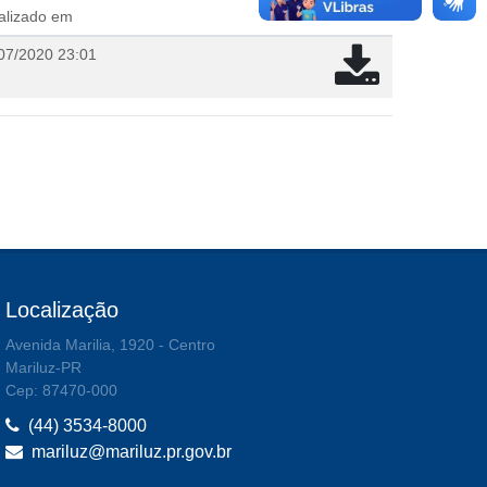
alizado em
07/2020 23:01
Localização
Avenida Marilia, 1920 - Centro
Mariluz-PR
Cep: 87470-000
(44) 3534-8000
mariluz@mariluz.pr.gov.br