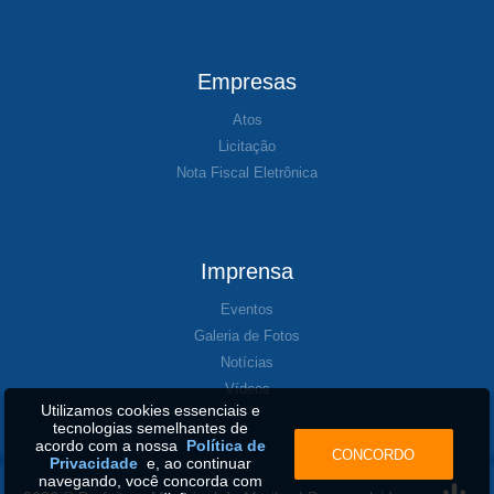
Empresas
Atos
Licitação
Nota Fiscal Eletrônica
Imprensa
Eventos
Galeria de Fotos
Notícias
Vídeos
Utilizamos cookies essenciais e
tecnologias semelhantes de
acordo com a nossa
Política de
CONCORDO
Privacidade
e, ao continuar
navegando, você concorda com